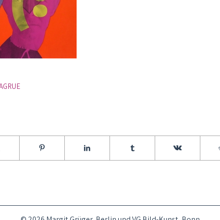
AGRUE
© 2026 Margit Grüger, Berlin und VG Bild-Kunst, Bonn