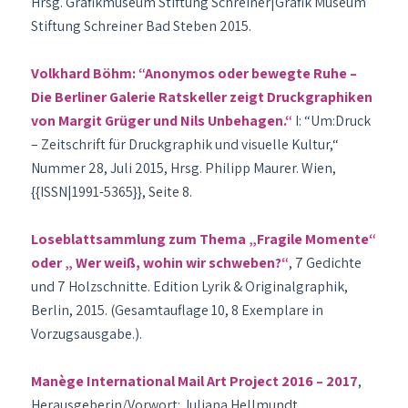
Hrsg. Grafikmuseum Stiftung Schreiner|Grafik Museum
Stiftung Schreiner Bad Steben 2015.
Volkhard Böhm: “Anonymos oder bewegte Ruhe –
Die Berliner Galerie Ratskeller zeigt Druckgraphiken
von Margit Grüger und Nils Unbehagen.“
I: “Um:Druck
– Zeitschrift für Druckgraphik und visuelle Kultur,“
Nummer 28, Juli 2015, Hrsg. Philipp Maurer. Wien,
{{ISSN|1991-5365}}, Seite 8.
Loseblattsammlung zum Thema „Fragile Momente“
oder „ Wer weiß, wohin wir schweben?“
, 7 Gedichte
und 7 Holzschnitte. Edition Lyrik & Originalgraphik,
Berlin, 2015. (Gesamtauflage 10, 8 Exemplare in
Vorzugsausgabe.).
Manège International Mail Art Project 2016 – 2017
,
Herausgeberin/Vorwort: Juliana Hellmundt.