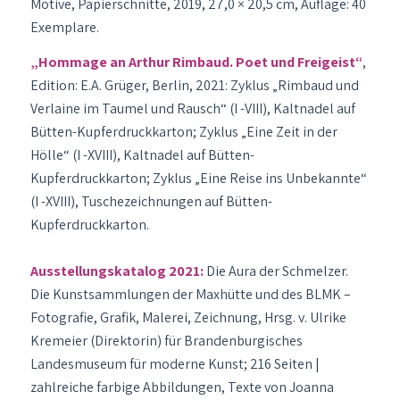
Motive, Papierschnitte, 2019, 27,0 × 20,5 cm, Auflage: 40
Exemplare.
„Hommage an Arthur Rimbaud. Poet und Freigeist“
,
Edition: E.A. Grüger, Berlin, 2021: Zyklus „Rimbaud und
Verlaine im Taumel und Rausch“ (I -VIII), Kaltnadel auf
Bütten-Kupferdruckkarton; Zyklus „Eine Zeit in der
Hölle“ (I -XVIII), Kaltnadel auf Bütten-
Kupferdruckkarton; Zyklus „Eine Reise ins Unbekannte“
(I -XVIII), Tuschezeichnungen auf Bütten-
Kupferdruckkarton.
Ausstellungskatalog 2021:
Die Aura der Schmelzer.
Die Kunstsammlungen der Maxhütte und des BLMK –
Fotografie, Grafik, Malerei, Zeichnung, Hrsg. v. Ulrike
Kremeier (Direktorin) für Brandenburgisches
Landesmuseum für moderne Kunst; 216 Seiten |
zahlreiche farbige Abbildungen, Texte von Joanna