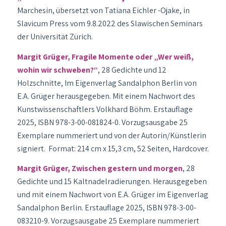
Marchesin, übersetzt von Tatiana Eichler -Ojake, in
Slavicum Press vom 9.8.2022 des Slawischen Seminars
der Universität Zürich.
Margit Grüger, Fragile Momente oder „Wer weiß,
wohin wir schweben?“
, 28 Gedichte und 12
Holzschnitte, Im Eigenverlag Sandalphon Berlin von
E.A. Grüger herausgegeben. Mit einem Nachwort des
Kunstwissenschaftlers Volkhard Böhm. Erstauflage
2025, ISBN 978-3-00-081824-0. Vorzugsausgabe 25
Exemplare nummeriert und von der Autorin/Künstlerin
signiert. Format: 214 cm x 15,3 cm, 52 Seiten, Hardcover.
Margit Grüger, Zwischen gestern und morgen
, 28
Gedichte und 15 Kaltnadelradierungen. Herausgegeben
und mit einem Nachwort von E.A. Grüger im Eigenverlag
Sandalphon Berlin. Erstauflage 2025,
ISBN 978-3-00-
083210-9
. Vorzugsausgabe 25 Exemplare nummeriert