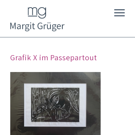
Grafik X im Passepartout